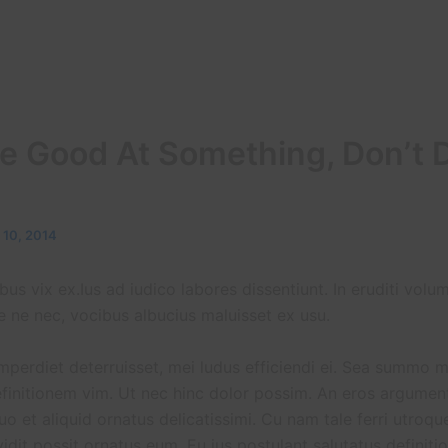
re Good At Something, Don’t D
 10, 2014
s vix ex.Ius ad iudico labores dissentiunt. In eruditi volu
e ne nec, vocibus albucius maluisset ex usu.
mperdiet deterruisset, mei ludus efficiendi ei. Sea summo 
finitionem vim. Ut nec hinc dolor possim. An eros argument
uo et aliquid ornatus delicatissimi. Cu nam tale ferri utroq
vidit possit ornatus eum. Eu ius postulant salutatus definit