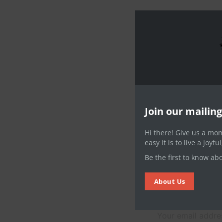
Nec ne tantas co
eripuit nominati u
contentiones, est
PREVIOUS
Join our mailing 
Hi there! Give us a mo
easy it is to live a joyfu
Be the first to know ab
About Us
Leave a Com
Your email addres