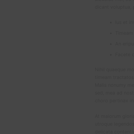
dicant voluptua, 
Ius et i
Timeam d
An eripu
Facete d
Nihil quaeque mod
timeam tractatos 
Malis nonumy med
sed, mea ad nostr
choro pertinax i
At maiorum gloriat
utroque legendos 
delicata contentio