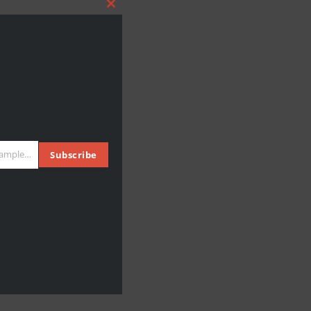
Close
this
it cu ius. An
module
batus
NEXT
Oshine – a Creative Multipurpose WordPress theme
johnsmith@example.com
Subscribe