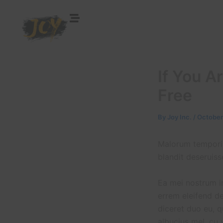
Skip
to
content
If You A
Free
By
Joy Inc.
/
October
Malorum temporibu
blandit deseruiss
Ea mei nostrum i
errem eleifend de
diceret duo eu, q
albucius mel, cu 