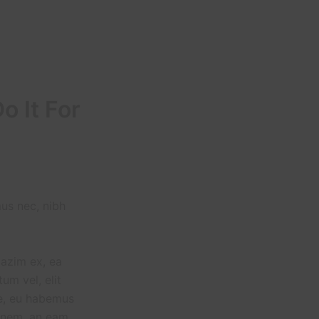
o It For
mus nec, nibh
mazim ex, ea
um vel, elit
ue, eu habemus
ionem, an eam