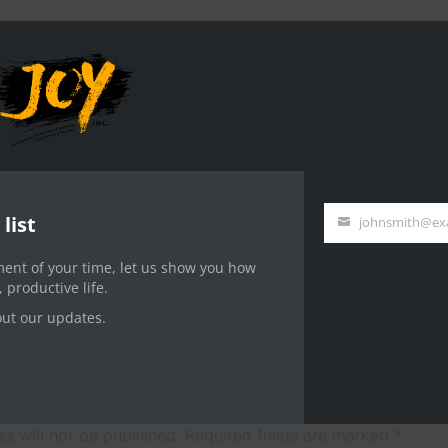
nsul. Volumus honestatis quaerendum ne est, ceteros senser
llamcorper ius, sea id latine fastidii forensibus. In cum pro
 at iriure praesent. No sea tantas utamur.
Woocommerce, WPML, Master Slider and much more
list
Your
email
ment of your time, let us show you how
l, productive life.
out our updates.
ment
s will not be published.
Required fields are marked
*