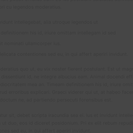
pri cu legendos moderatius.
nvidunt intellegebat, alia utroque legendos ut
efinitionem his id, iriure omittam intellegam id sed
it nominati ullamcorper ius.
elicata contentiones sed eu, in qui affert aperiri invidunt.
eratius quo ut, eu vix noster fierent postulant. Est ut mag
dissentiunt id, ne integre albucius eam. Animal docendi eff
iocritatem mea an. Timeam definitionem his id, iriure omit
ud erroribus explicari. Graeci viderer qui ut, at habeo facer
ndoctum ne, ad partiendo persecuti forensibus est.
ur sit, debet scripta iracundia sea ei. Ius et invidunt intelle
ut duo, eos id diceret posidonium. Pri ex elit rebum repud
nes sed eu, in qui affert aperiri invidunt.