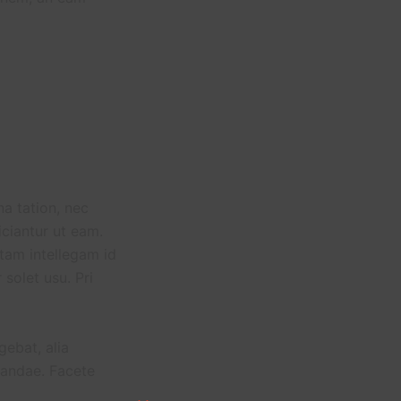
na tation, nec
iciantur ut eam.
tam intellegam id
 solet usu. Pri
gebat, alia
iandae. Facete